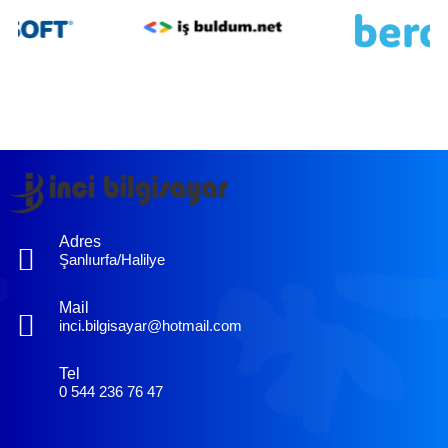
Adres
Şanlıurfa/Halilye
Mail
inci.bilgisayar@hotmail.com
Tel
0 544 236 76 47