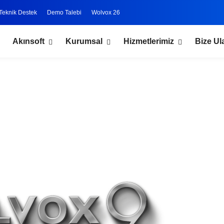
Teknik Destek
Demo Talebi
Wolvox 26
Akınsoft
Kurumsal
Hizmetlerimiz
Bize Ul