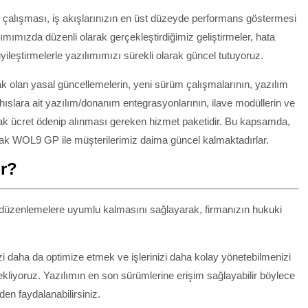
de çalışması, iş akışlarınızın en üst düzeyde performans göstermesi
mımızda düzenli olarak gerçekleştirdiğimiz geliştirmeler, hata
ileştirmelerle yazılımımızı sürekli olarak güncel tutuyoruz.
olan yasal güncellemelerin, yeni sürüm çalışmalarının, yazılım
şahıslara ait yazılım/donanım entegrasyonlarının, ilave modüllerin ve
larak ücret ödenip alınması gereken hizmet paketidir. Bu kapsamda,
acak WOL9 GP ile müşterilerimiz daima güncel kalmaktadırlar.
ir?
düzenlemelere uyumlu kalmasını sağlayarak, firmanızın hukuki
zi daha da optimize etmek ve işlerinizi daha kolay yönetebilmenizi
 ekliyoruz. Yazılımın en son sürümlerine erişim sağlayabilir böylece
en faydalanabilirsiniz.