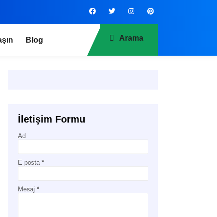
Arama
aşın
Blog
İletişim Formu
Ad
E-posta
*
Mesaj
*